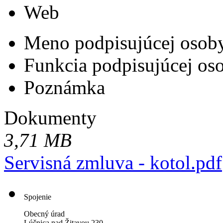
Web
Meno podpisujúcej osob
Funkcia podpisujúcej os
Poznámka
Dokumenty
3,71 MB
Servisná zmluva - kotol.pdf
Spojenie
Obecný úrad
Lúčnica nad Žitavou 230