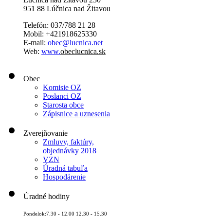
951 88 Lúčnica nad Žitavou
Telefón: 037/788 21 28
Mobil: +421918625330
E-mail:
obec@lucnica.net
Web:
www.
obeclucnica.sk
Obec
Komisie OZ
Poslanci OZ
Starosta obce
Zápisnice a uznesenia
Zverejňovanie
Zmluvy, faktúry,
objednávky 2018
VZN
Úradná tabuľa
Hospodárenie
Úradné hodiny
Pondelok:7.30 - 12.00 12.30 - 15.30