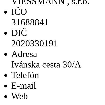
VIESSMANN , s.r.o.
IČO
31688841
DIČ
2020330191
Adresa
Ivánska cesta 30/A
Telefón
E-mail
Web