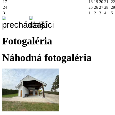
17
18
19
20
21
22
24
25
26
27
28
29
31
1
2
3
4
5
Fotogaléria
Náhodná fotogaléria