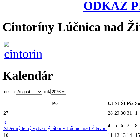
ODKAZ P
Cintoríny Lúčnica nad Ži
Kalendár
mesiac
rok
Po
Ut
St
Št
Pia
S
27
28
29
30
31
1
3
4
5
6
7
8
X
Denný letný výtvarný tábor v Lúčnici nad Žitavou
10
11
12
13
14
15