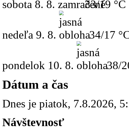
sobota
8. 8.
33/19 °C
nedeľa
9. 8.
34/17 °
pondelok
10. 8.
38/2
Dátum a čas
Dnes je
piatok
,
7.8.2026
,
5
Návštevnosť