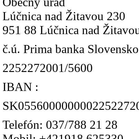
Obecný úrad
Lúčnica nad Žitavou 230
951 88 Lúčnica nad Žitavo
č.ú. Prima banka Slovensko 
2252272001/5600
IBAN :
SK0556000000002252272
Telefón: 037/788 21 28
Mobil: +421918 625330