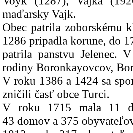
Voyk (1287), Vajka (192
maďarsky Vajk.
Obec patrila zoborskému k
1286 pripadla korune, do 1
patrila panstvu Jelenec. 
rodiny Boronkayovcov, Bo
V roku 1386 a 1424 sa spom
zničili časť obce Turci.
V roku 1715 mala 11 d
43 domov a 375 obyvateľov