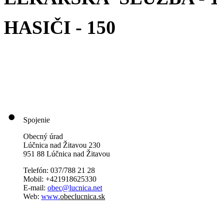
HASIČI - 150
Spojenie
Obecný úrad
Lúčnica nad Žitavou 230
951 88 Lúčnica nad Žitavou
Telefón: 037/788 21 28
Mobil: +421918625330
E-mail:
obec@lucnica.net
Web:
www.
obeclucnica.sk