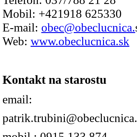
Mobil: +421918 625330
E-mail:
obec@obeclucnica.
Web:
www.obeclucnica.sk
Kontakt na starostu
email:
patrik.trubini@obeclucnica
mobil : 0915 133 874