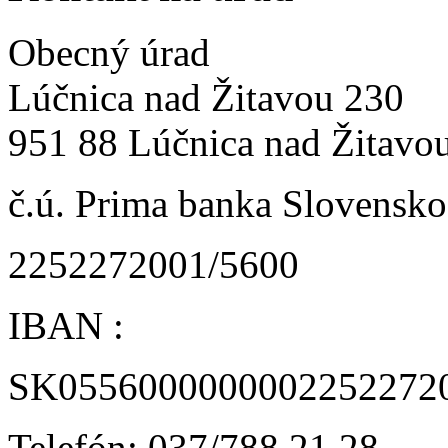
Obecný úrad
Lúčnica nad Žitavou 230
951 88 Lúčnica nad Žitavo
č.ú. Prima banka Slovensko 
2252272001/5600
IBAN :
SK0556000000002252272
Telefón: 037/788 21 28