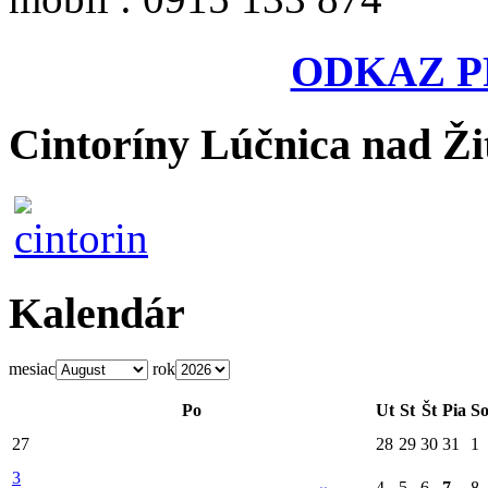
ODKAZ P
Cintoríny Lúčnica nad Ži
Kalendár
mesiac
rok
Po
Ut
St
Št
Pia
S
27
28
29
30
31
1
3
4
5
6
7
8