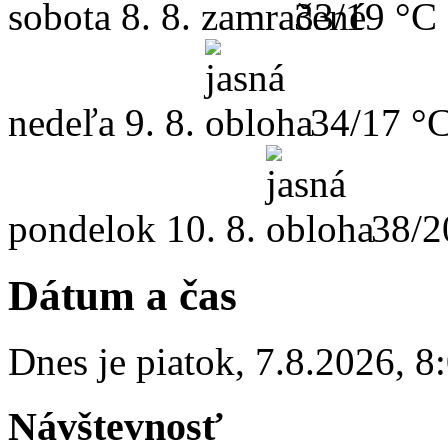
sobota
8. 8.
33/19 °C
nedeľa
9. 8.
34/17 °
pondelok
10. 8.
38/2
Dátum a čas
Dnes je
piatok
,
7.8.2026
,
8
Návštevnosť