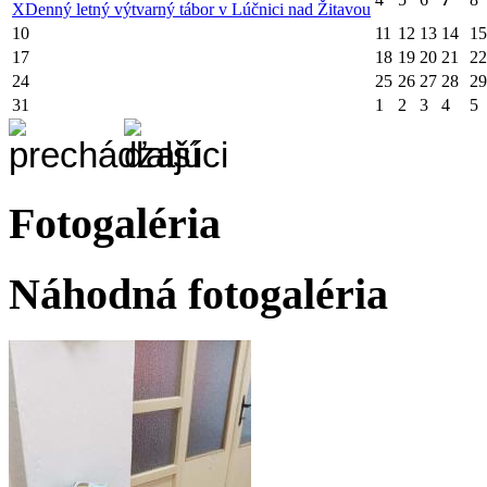
X
Denný letný výtvarný tábor v Lúčnici nad Žitavou
10
11
12
13
14
15
17
18
19
20
21
22
24
25
26
27
28
29
31
1
2
3
4
5
Fotogaléria
Náhodná fotogaléria