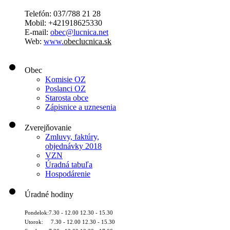
Telefón: 037/788 21 28
Mobil: +421918625330
E-mail:
obec@lucnica.net
Web:
www.
obeclucnica.sk
Obec
Komisie OZ
Poslanci OZ
Starosta obce
Zápisnice a uznesenia
Zverejňovanie
Zmluvy, faktúry,
objednávky 2018
VZN
Úradná tabuľa
Hospodárenie
Úradné hodiny
Pondelok:7.30 - 12.00 12.30 - 15.30
Utorok: 7.30 - 12.00 12.30 - 15.30