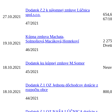
Dodatok č.2 k nájomnej zmluve Lúčnica
654,6
spol.s.r.o.
27.10.2021
67/1
47/2021
Kúpna zmluva Machata,
2 27
Solmošiová,Macáková,Hentekoví
19.10.2021
Dveti
46/2021
Dodatok ku kúpnej zmluve M.Somor
18.10.2021
Neuv
45/2021
Dodatok č.1 OZ Jednota dôchodcov dotácie z
rozpočtu obce
18.10.2021
800,
44/2021
Dodatok č.1 OZ NAŠA LÚČNICA dotácie z