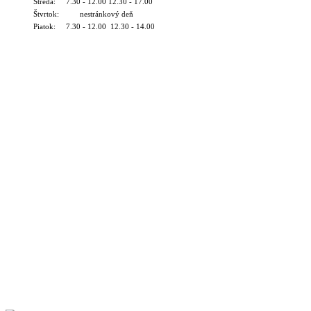
Streda: 7.30 - 12.00 12.30 - 17.00
Štvrtok: nestránkový deň
Piatok: 7.30 - 12.00 12.30 - 14.00