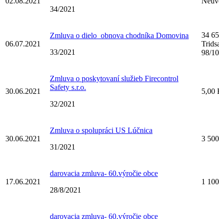
02.08.2021
Neuv
34/2021
34 6
Zmluva o dielo_obnova chodníka Domovina
06.07.2021
Trids
33/2021
98/1
Zmluva o poskytovaní služieb Firecontrol
Safety s.r.o.
30.06.2021
5,00 
32/2021
Zmluva o spolupráci US Lúčnica
30.06.2021
3 500
31/2021
darovacia zmluva- 60.výročie obce
17.06.2021
1 100
28/8/2021
darovacia zmluva- 60.výročie obce