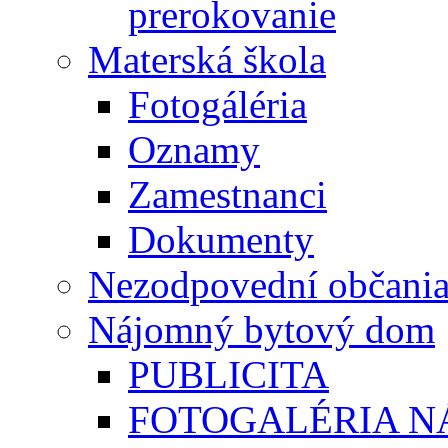
prerokovanie
Materská škola
Fotogáléria
Oznamy
Zamestnanci
Dokumenty
Nezodpovední občani
Nájomný bytový dom
PUBLICITA
FOTOGALÉRIA 