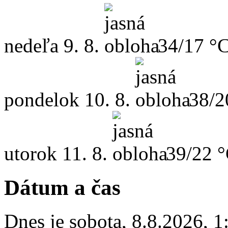
nedeľa
9. 8.
34/17 °
pondelok
10. 8.
38/2
utorok
11. 8.
39/22 
Dátum a čas
Dnes je
sobota
,
8.8.2026
,
1