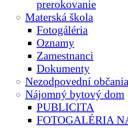
prerokovanie
Materská škola
Fotogáléria
Oznamy
Zamestnanci
Dokumenty
Nezodpovední občani
Nájomný bytový dom
PUBLICITA
FOTOGALÉRIA 