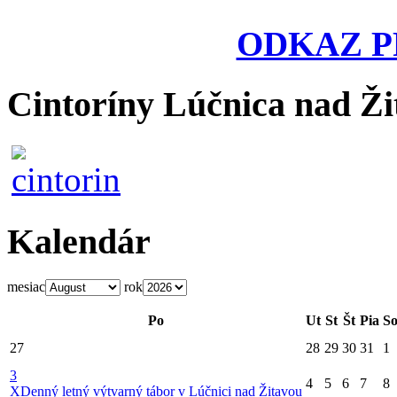
ODKAZ P
Cintoríny Lúčnica nad Ži
Kalendár
mesiac
rok
Po
Ut
St
Št
Pia
S
27
28
29
30
31
1
3
4
5
6
7
8
X
Denný letný výtvarný tábor v Lúčnici nad Žitavou