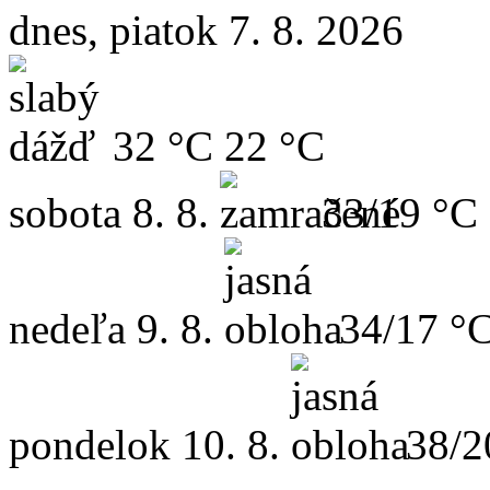
dnes, piatok 7. 8. 2026
32 °C
22 °C
sobota
8. 8.
33/19 °C
nedeľa
9. 8.
34/17 °
pondelok
10. 8.
38/2