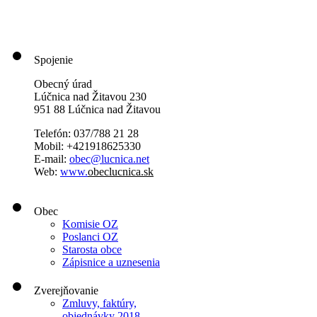
Spojenie
Obecný úrad
Lúčnica nad Žitavou 230
951 88 Lúčnica nad Žitavou
Telefón: 037/788 21 28
Mobil: +421918625330
E-mail:
obec@lucnica.net
Web:
www.
obeclucnica.sk
Obec
Komisie OZ
Poslanci OZ
Starosta obce
Zápisnice a uznesenia
Zverejňovanie
Zmluvy, faktúry,
objednávky 2018