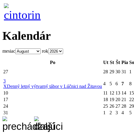
Kalendár
mesiac
rok
Po
Ut
St
Št
Pia
S
27
28
29
30
31
1
3
4
5
6
7
8
X
Denný letný výtvarný tábor v Lúčnici nad Žitavou
10
11
12
13
14
15
17
18
19
20
21
22
24
25
26
27
28
29
31
1
2
3
4
5