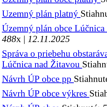
Uzemný plán platný
Stiahn
Územný plán obce Lúčnica
488
x |
12.11.2025
Správa o priebehu obstará
Lúčnica nad Žitavou
Stiahn
Návrh ÚP obce pp
Stiahnut
Návrh ÚP obce výkres
Stia