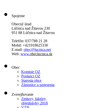
Spojenie
Obecný úrad
Lúčnica nad Žitavou 230
951 88 Lúčnica nad Žitavou
Telefón: 037/788 21 28
Mobil: +421918625330
E-mail:
obec@lucnica.net
Web:
www.
obeclucnica.sk
Obec
Komisie OZ
Poslanci OZ
Starosta obce
Zápisnice a uznesenia
Zverejňovanie
Zmluvy, faktúry,
objednávky 2018
VZN