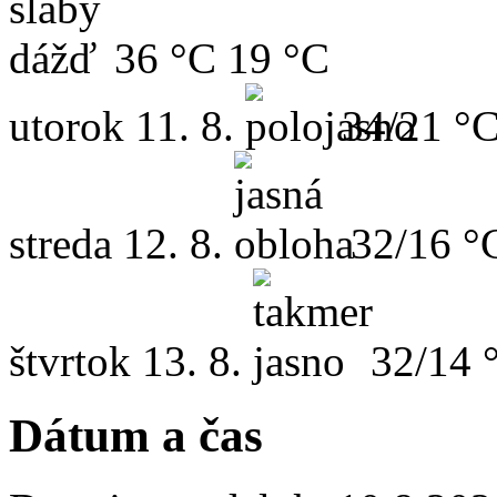
36 °C
19 °C
utorok
11. 8.
34/21 °
streda
12. 8.
32/16 °
štvrtok
13. 8.
32/14 
Dátum a čas