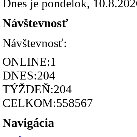
Dnes je
pondelok
,
10.8.202
Návštevnosť
Návštevnosť:
ONLINE:
1
DNES:
204
TÝŽDEŇ:
204
CELKOM:
558567
Navigácia