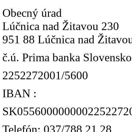
Obecný úrad
Lúčnica nad Žitavou 230
951 88 Lúčnica nad Žitavo
č.ú. Prima banka Slovensko 
2252272001/5600
IBAN :
SK0556000000002252272
Telefón: 037/788 21 28