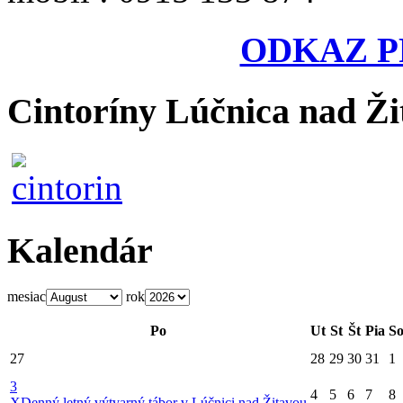
ODKAZ P
Cintoríny Lúčnica nad Ži
Kalendár
mesiac
rok
Po
Ut
St
Št
Pia
S
27
28
29
30
31
1
3
4
5
6
7
8
X
Denný letný výtvarný tábor v Lúčnici nad Žitavou