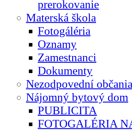
prerokovanie
Materská škola
Fotogáléria
Oznamy
Zamestnanci
Dokumenty
Nezodpovední občani
Nájomný bytový dom
PUBLICITA
FOTOGALÉRIA 