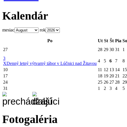
Kalendár
mesiac
rok
Po
Ut
St
Št
Pia
S
27
28
29
30
31
1
3
4
5
6
7
8
X
Denný letný výtvarný tábor v Lúčnici nad Žitavou
10
11
12
13
14
15
17
18
19
20
21
22
24
25
26
27
28
29
31
1
2
3
4
5
Fotogaléria