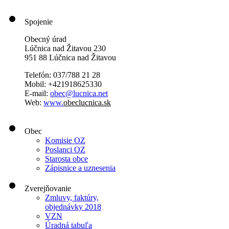
Spojenie
Obecný úrad
Lúčnica nad Žitavou 230
951 88 Lúčnica nad Žitavou
Telefón: 037/788 21 28
Mobil: +421918625330
E-mail:
obec@lucnica.net
Web:
www.
obeclucnica.sk
Obec
Komisie OZ
Poslanci OZ
Starosta obce
Zápisnice a uznesenia
Zverejňovanie
Zmluvy, faktúry,
objednávky 2018
VZN
Úradná tabuľa