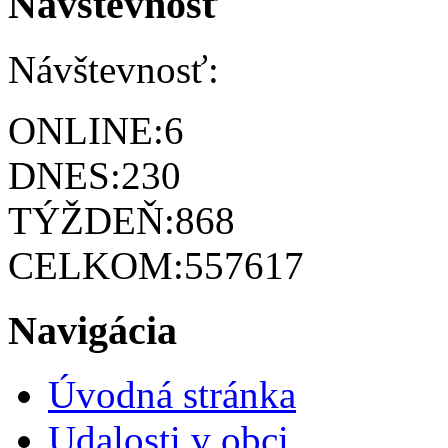
Návštevnosť
Návštevnosť:
ONLINE:
6
DNES:
230
TÝŽDEŇ:
868
CELKOM:
557617
Navigácia
Úvodná stránka
Udalosti v obci