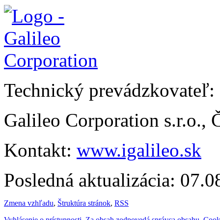
Technický prevádzkovateľ:
Galileo Corporation s.r.o.,
Kontakt:
www.igalileo.sk
Posledná aktualizácia: 07.
Zmena vzhľadu
,
Štruktúra stránok
,
RSS
Vyhlásenie o prístupnosti
,
Za obsah zodpovedá správca obsahu
,
Cook