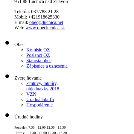
951 88 Lúčnica nad Žitavou
Telefón: 037/788 21 28
Mobil: +421918625330
E-mail:
obec@lucnica.net
Web:
www.
obeclucnica.sk
Obec
Komisie OZ
Poslanci OZ
Starosta obce
Zápisnice a uznesenia
Zverejňovanie
Zmluvy, faktúry,
objednávky 2018
VZN
Úradná tabuľa
Hospodárenie
Úradné hodiny
Pondelok:7.30 - 12.00 12.30 - 15.30
Utorok: 7.30 - 12.00 12.30 - 15.30