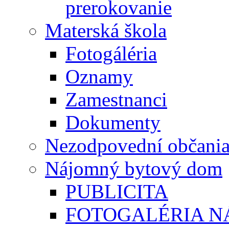
prerokovanie
Materská škola
Fotogáléria
Oznamy
Zamestnanci
Dokumenty
Nezodpovední občani
Nájomný bytový dom
PUBLICITA
FOTOGALÉRIA 