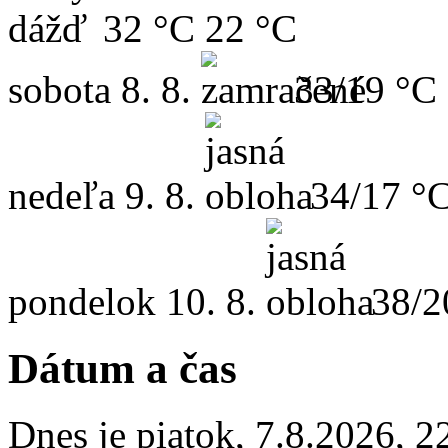
32 °C
22 °C
sobota
8. 8.
33/19 °C
nedeľa
9. 8.
34/17 °
pondelok
10. 8.
38/2
Dátum a čas
Dnes je
piatok
,
7.8.2026
,
2