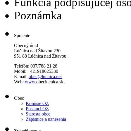
Funkcia podpisujúcej os
Poznámka
Spojenie
Obecný úrad
Lúčnica nad Žitavou 230
951 88 Lúčnica nad Žitavou
Telefón: 037/788 21 28
Mobil: +421918625330
E-mail:
obec@lucnica.net
Web:
www.
obeclucnica.sk
Obec
Komisie OZ
Poslanci OZ
Starosta obce
Zápisnice a uznesenia
Zverejňovanie