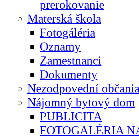
prerokovanie
Materská škola
Fotogáléria
Oznamy
Zamestnanci
Dokumenty
Nezodpovední občani
Nájomný bytový dom
PUBLICITA
FOTOGALÉRIA 