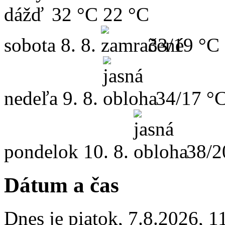
32 °C
22 °C
sobota
8. 8.
33/19 °C
nedeľa
9. 8.
34/17 °
pondelok
10. 8.
38/2
Dátum a čas
Dnes je
piatok
,
7.8.2026
,
1