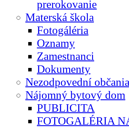
prerokovanie
Materská škola
Fotogáléria
Oznamy
Zamestnanci
Dokumenty
Nezodpovední občani
Nájomný bytový dom
PUBLICITA
FOTOGALÉRIA 