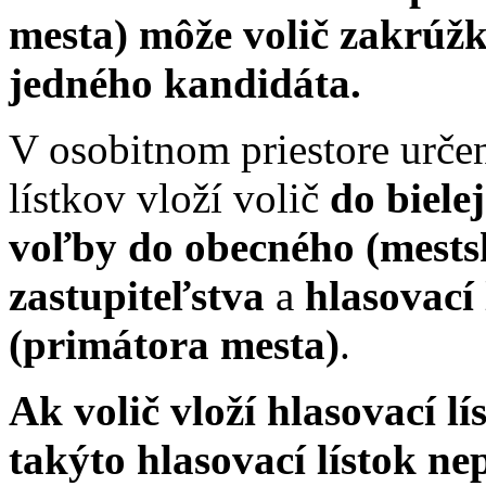
mesta) môže volič zakrúžk
jedného kandidáta.
V osobitnom priestore urče
lístkov vloží volič
do biele
voľby do obecného (mests
zastupiteľstva
a
hlasovací 
(primátora mesta)
.
Ak volič vloží hlasovací l
takýto hlasovací lístok ne