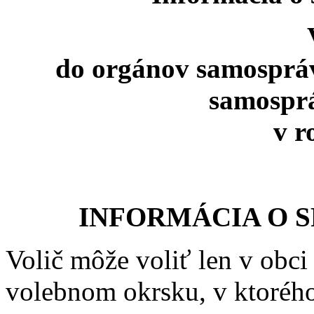
do orgánov samospráv
samospr
v r
INFORMÁCIA O 
Volič môže voliť len v obci
volebnom okrsku, v ktorého