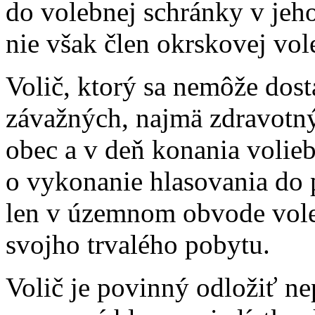
do volebnej schránky v jeho
nie však člen okrskovej vol
Volič, ktorý sa nemôže dost
závažných, najmä zdravotn
obec a v deň konania volie
o vykonanie hlasovania do p
len v územnom obvode vole
svojho trvalého pobytu.
Volič je povinný odložiť ne