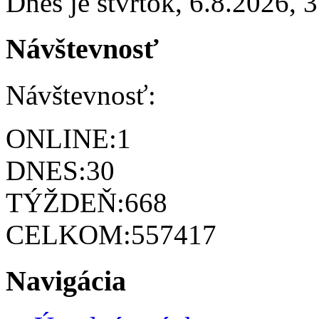
Dnes je
štvrtok
,
6.8.2026
,
3
Návštevnosť
Návštevnosť:
ONLINE:
1
DNES:
30
TÝŽDEŇ:
668
CELKOM:
557417
Navigácia