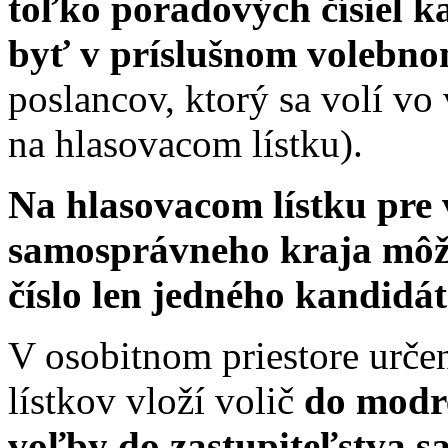
toľko poradových čísiel 
byť v príslušnom volebn
poslancov, ktorý sa volí v
na hlasovacom lístku).
Na hlasovacom lístku pre
samosprávneho kraja môž
číslo len jedného kandidát
V osobitnom priestore urče
lístkov vloží volič
do modre
voľby do zastupiteľstva 