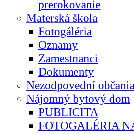
prerokovanie
Materská škola
Fotogáléria
Oznamy
Zamestnanci
Dokumenty
Nezodpovední občani
Nájomný bytový dom
PUBLICITA
FOTOGALÉRIA 