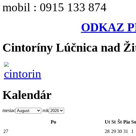
mobil : 0915 133 874
ODKAZ P
Cintoríny Lúčnica nad Ži
Kalendár
mesiac
rok
Po
Ut
St
Št
Pia
S
27
28
29
30
31
1