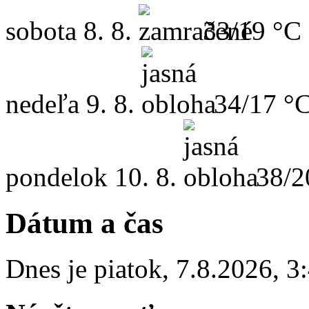
sobota
8. 8.
33/19 °C
nedeľa
9. 8.
34/17 °
pondelok
10. 8.
38/2
Dátum a čas
Dnes je
piatok
,
7.8.2026
,
3