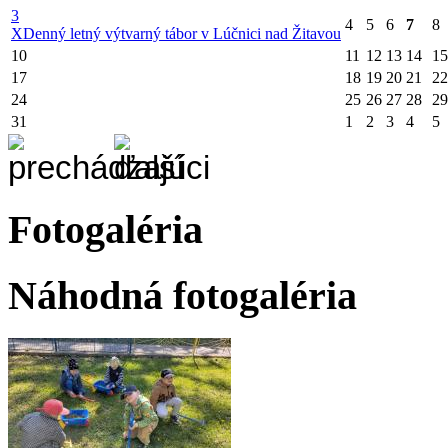
3
4
5
6
7
8
X
Denný letný výtvarný tábor v Lúčnici nad Žitavou
10
11
12
13
14
15
17
18
19
20
21
22
24
25
26
27
28
29
31
1
2
3
4
5
Fotogaléria
Náhodná fotogaléria