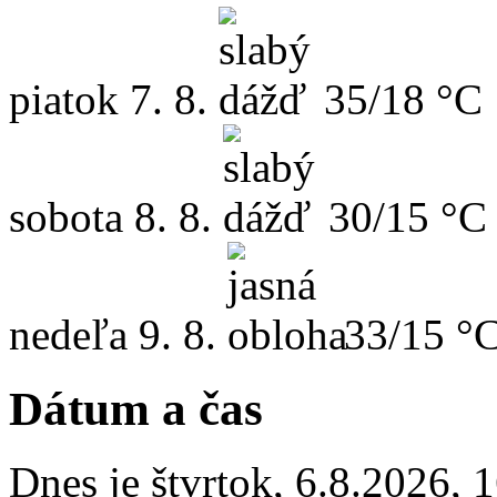
piatok
7. 8.
35/18 °C
sobota
8. 8.
30/15 °C
nedeľa
9. 8.
33/15 °
Dátum a čas
Dnes je
štvrtok
,
6.8.2026
,
1