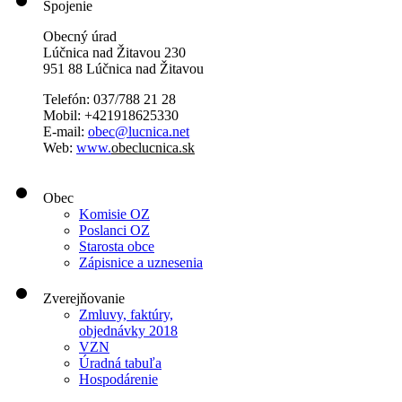
Spojenie
Obecný úrad
Lúčnica nad Žitavou 230
951 88 Lúčnica nad Žitavou
Telefón: 037/788 21 28
Mobil: +421918625330
E-mail:
obec@lucnica.net
Web:
www.
obeclucnica.sk
Obec
Komisie OZ
Poslanci OZ
Starosta obce
Zápisnice a uznesenia
Zverejňovanie
Zmluvy, faktúry,
objednávky 2018
VZN
Úradná tabuľa
Hospodárenie