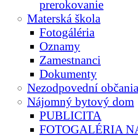
prerokovanie
Materská škola
Fotogáléria
Oznamy
Zamestnanci
Dokumenty
Nezodpovední občani
Nájomný bytový dom
PUBLICITA
FOTOGALÉRIA 