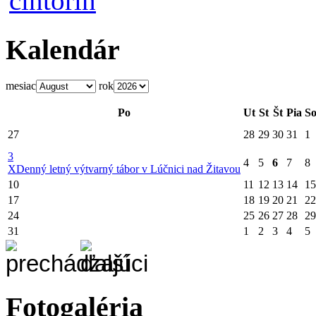
Kalendár
mesiac
rok
Po
Ut
St
Št
Pia
S
27
28
29
30
31
1
3
4
5
6
7
8
X
Denný letný výtvarný tábor v Lúčnici nad Žitavou
10
11
12
13
14
15
17
18
19
20
21
22
24
25
26
27
28
29
31
1
2
3
4
5
Fotogaléria