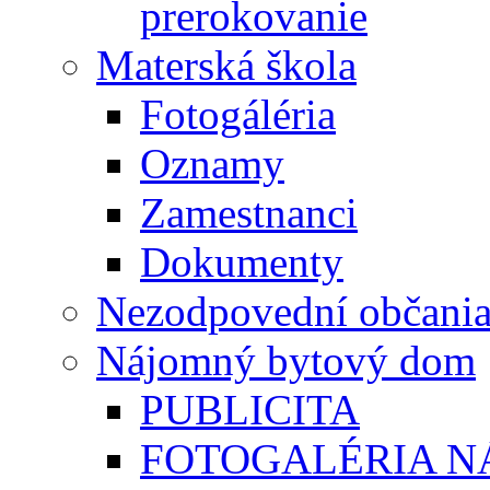
prerokovanie
Materská škola
Fotogáléria
Oznamy
Zamestnanci
Dokumenty
Nezodpovední občani
Nájomný bytový dom
PUBLICITA
FOTOGALÉRIA 