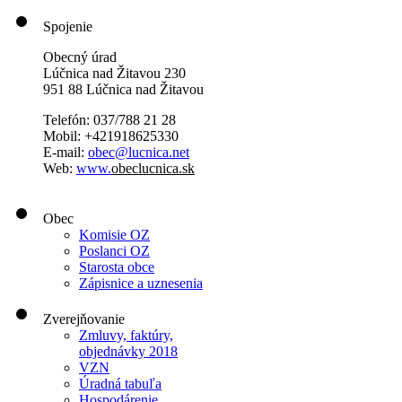
Spojenie
Obecný úrad
Lúčnica nad Žitavou 230
951 88 Lúčnica nad Žitavou
Telefón: 037/788 21 28
Mobil: +421918625330
E-mail:
obec@lucnica.net
Web:
www.
obeclucnica.sk
Obec
Komisie OZ
Poslanci OZ
Starosta obce
Zápisnice a uznesenia
Zverejňovanie
Zmluvy, faktúry,
objednávky 2018
VZN
Úradná tabuľa
Hospodárenie