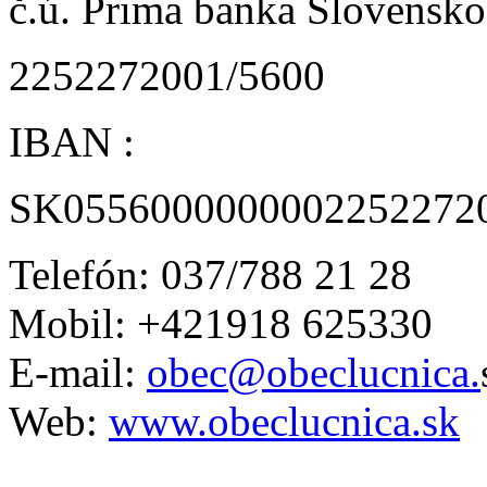
č.ú. Prima banka Slovensko 
2252272001/5600
IBAN :
SK0556000000002252272
Telefón: 037/788 21 28
Mobil: +421918 625330
E-mail:
obec@obeclucnica.
Web:
www.obeclucnica.sk