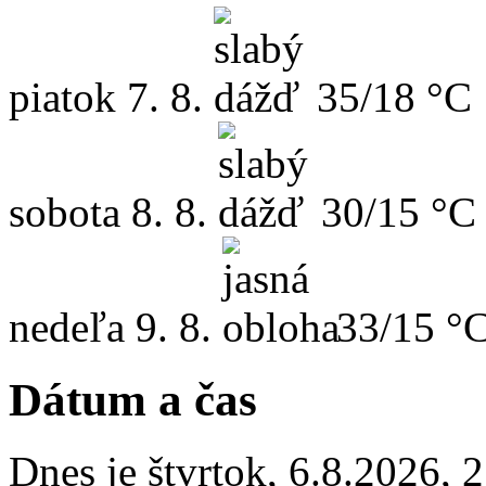
piatok
7. 8.
35/18 °C
sobota
8. 8.
30/15 °C
nedeľa
9. 8.
33/15 °
Dátum a čas
Dnes je
štvrtok
,
6.8.2026
,
2