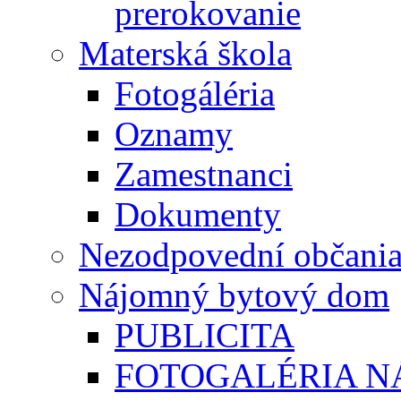
prerokovanie
Materská škola
Fotogáléria
Oznamy
Zamestnanci
Dokumenty
Nezodpovední občani
Nájomný bytový dom
PUBLICITA
FOTOGALÉRIA 