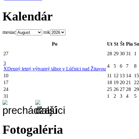
Kalendár
mesiac
rok
Po
Ut
St
Št
Pia
S
27
28
29
30
31
1
3
4
5
6
7
8
X
Denný letný výtvarný tábor v Lúčnici nad Žitavou
10
11
12
13
14
15
17
18
19
20
21
22
24
25
26
27
28
29
31
1
2
3
4
5
Fotogaléria