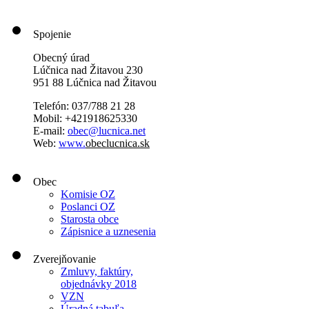
Spojenie
Obecný úrad
Lúčnica nad Žitavou 230
951 88 Lúčnica nad Žitavou
Telefón: 037/788 21 28
Mobil: +421918625330
E-mail:
obec@lucnica.net
Web:
www.
obeclucnica.sk
Obec
Komisie OZ
Poslanci OZ
Starosta obce
Zápisnice a uznesenia
Zverejňovanie
Zmluvy, faktúry,
objednávky 2018
VZN
Úradná tabuľa