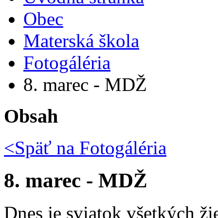
Obec
Materská škola
Fotogáléria
8. marec - MDŽ
Obsah
<Späť na
Fotogáléria
8. marec - MDŽ
Dnes je sviatok všetkých ži