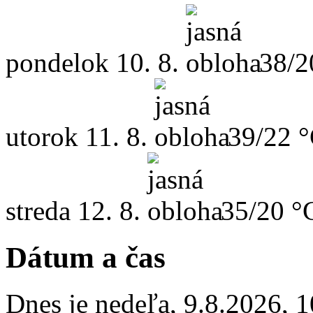
pondelok
10. 8.
38/2
utorok
11. 8.
39/22 
streda
12. 8.
35/20 °
Dátum a čas
Dnes je
nedeľa
,
9.8.2026
,
1