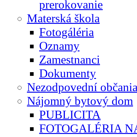
prerokovanie
Materská škola
Fotogáléria
Oznamy
Zamestnanci
Dokumenty
Nezodpovední občani
Nájomný bytový dom
PUBLICITA
FOTOGALÉRIA 