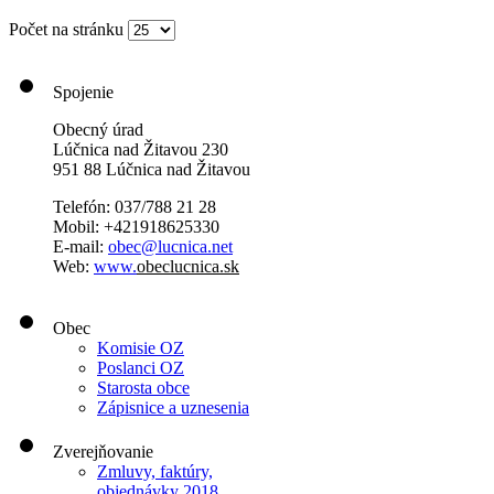
Počet na stránku
Spojenie
Obecný úrad
Lúčnica nad Žitavou 230
951 88 Lúčnica nad Žitavou
Telefón: 037/788 21 28
Mobil: +421918625330
E-mail:
obec@lucnica.net
Web:
www.
obeclucnica.sk
Obec
Komisie OZ
Poslanci OZ
Starosta obce
Zápisnice a uznesenia
Zverejňovanie
Zmluvy, faktúry,
objednávky 2018