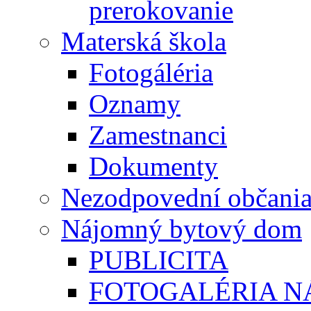
prerokovanie
Materská škola
Fotogáléria
Oznamy
Zamestnanci
Dokumenty
Nezodpovední občani
Nájomný bytový dom
PUBLICITA
FOTOGALÉRIA 