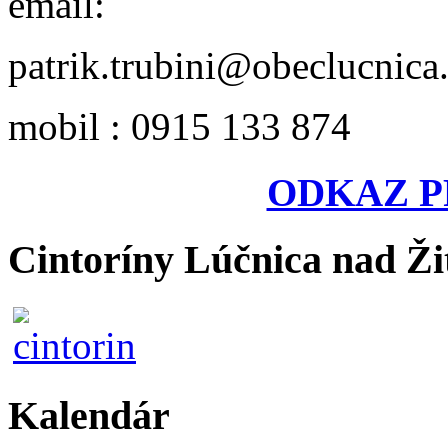
email:
patrik.trubini@obeclucnica
mobil : 0915 133 874
ODKAZ P
Cintoríny Lúčnica nad Ži
Kalendár