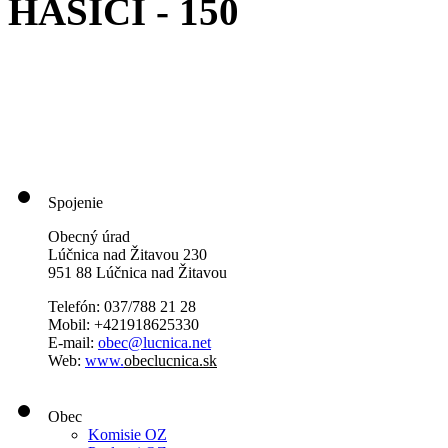
HASIČI - 150
Spojenie
Obecný úrad
Lúčnica nad Žitavou 230
951 88 Lúčnica nad Žitavou
Telefón: 037/788 21 28
Mobil: +421918625330
E-mail:
obec@lucnica.net
Web:
www.
obeclucnica.sk
Obec
Komisie OZ