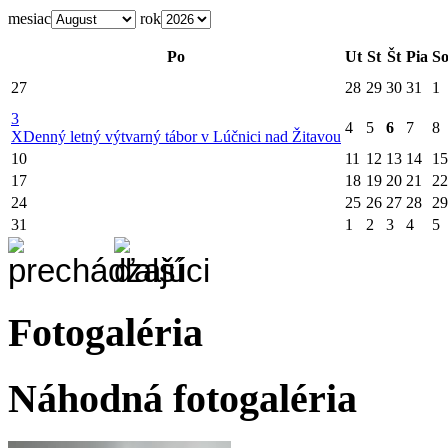
mesiac
rok
Po
Ut
St
Št
Pia
S
27
28
29
30
31
1
3
4
5
6
7
8
X
Denný letný výtvarný tábor v Lúčnici nad Žitavou
10
11
12
13
14
15
17
18
19
20
21
22
24
25
26
27
28
29
31
1
2
3
4
5
Fotogaléria
Náhodná fotogaléria