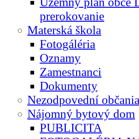
Územný plán obce L
prerokovanie
Materská škola
Fotogáléria
Oznamy
Zamestnanci
Dokumenty
Nezodpovední občani
Nájomný bytový dom
PUBLICITA