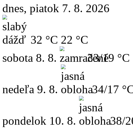
dnes, piatok 7. 8. 2026
32 °C
22 °C
sobota
8. 8.
33/19 °C
nedeľa
9. 8.
34/17 °
pondelok
10. 8.
38/2