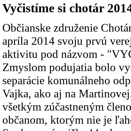
Vyčistíme si chotár 201
Občianske združenie Chotár
apríla 2014 svoju prvú ver
aktivitu pod názvom - "
Zmyslom podujatia bolo vyč
separácie komunálneho odpad
Vajka, ako aj na Martinove
všetkým zúčastneným členo
občanom, ktorým nie je ľaho