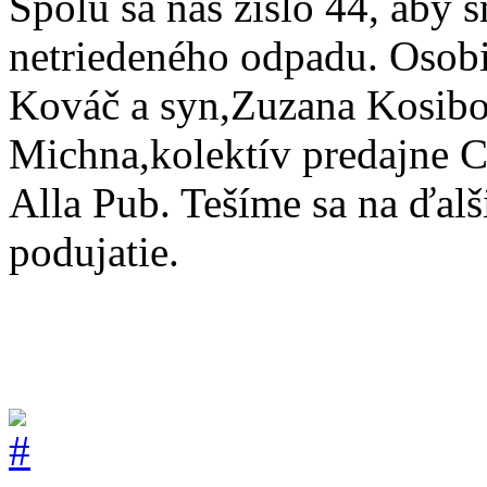
Spolu sa nás zišlo 44, aby s
netriedeného odpadu. Osobi
Kováč a syn,Zuzana Kosibo
Michna,kolektív predajne 
Alla Pub. Tešíme sa na ďal
podujatie.