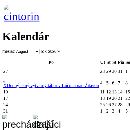
Kalendár
mesiac
rok
Po
Ut
St
Št
Pia
S
27
28
29
30
31
1
3
4
5
6
7
8
X
Denný letný výtvarný tábor v Lúčnici nad Žitavou
10
11
12
13
14
15
17
18
19
20
21
22
24
25
26
27
28
29
31
1
2
3
4
5