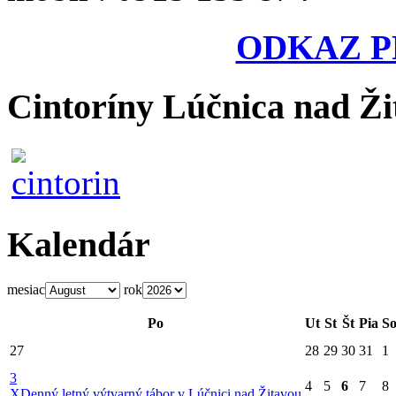
ODKAZ P
Cintoríny Lúčnica nad Ži
Kalendár
mesiac
rok
Po
Ut
St
Št
Pia
S
27
28
29
30
31
1
3
4
5
6
7
8
X
Denný letný výtvarný tábor v Lúčnici nad Žitavou