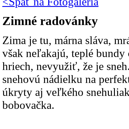
<Späť na
Fotogáléria
Zimné radovánky
Zima je tu, márna sláva, mr
však neľakajú, teplé bundy 
hriech, nevyužiť, že je sneh
snehovú nádielku na perfek
úkryty aj veľkého snehulia
bobovačka.