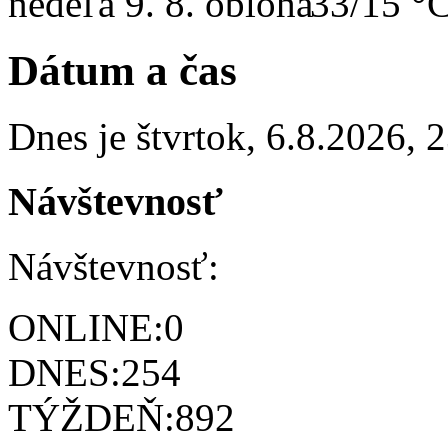
nedeľa
9. 8.
33/15 °
Dátum a čas
Dnes je
štvrtok
,
6.8.2026
,
2
Návštevnosť
Návštevnosť:
ONLINE:
0
DNES:
254
TÝŽDEŇ:
892