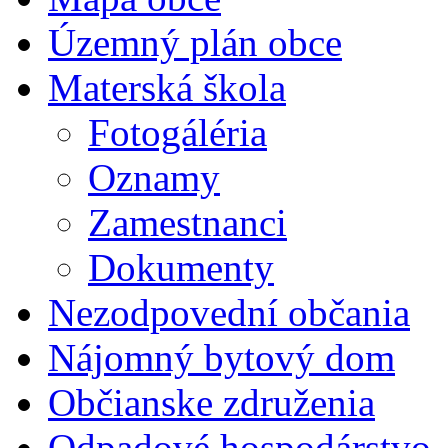
Územný plán obce
Materská škola
Fotogáléria
Oznamy
Zamestnanci
Dokumenty
Nezodpovední občania
Nájomný bytový dom
Občianske združenia
Odpadové hospodárstvo