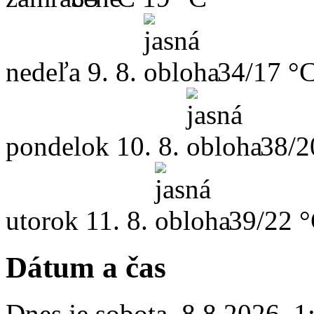
nedeľa
9. 8.
34/17 °
pondelok
10. 8.
38/2
utorok
11. 8.
39/22 
Dátum a čas
Dnes je
sobota
,
8.8.2026
,
1