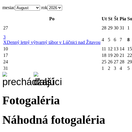
mesiac
rok
Po
Ut
St
Št
Pia
S
27
28
29
30
31
1
3
4
5
6
7
8
X
Denný letný výtvarný tábor v Lúčnici nad Žitavou
10
11
12
13
14
15
17
18
19
20
21
22
24
25
26
27
28
29
31
1
2
3
4
5
Fotogaléria
Náhodná fotogaléria