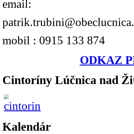
email:
patrik.trubini@obeclucnica
mobil : 0915 133 874
ODKAZ P
Cintoríny Lúčnica nad Ži
Kalendár