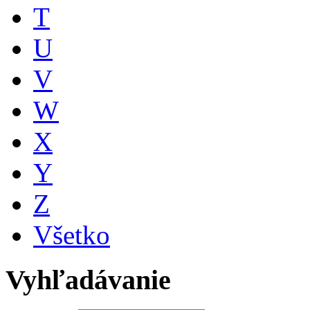
T
U
V
W
X
Y
Z
Všetko
Vyhľadávanie