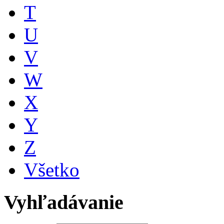
T
U
V
W
X
Y
Z
Všetko
Vyhľadávanie