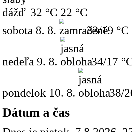
32 °C
22 °C
sobota
8. 8.
33/19 °C
nedeľa
9. 8.
34/17 °
pondelok
10. 8.
38/2
Dátum a čas
Dnes je
piatok
,
7.8.2026
,
2