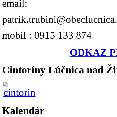
email:
patrik.trubini@obeclucnica
mobil : 0915 133 874
ODKAZ P
Cintoríny Lúčnica nad Ži
Kalendár