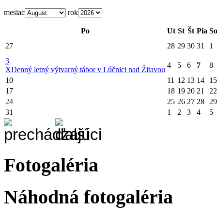
mesiac
rok
Po
Ut
St
Št
Pia
S
27
28
29
30
31
1
3
4
5
6
7
8
X
Denný letný výtvarný tábor v Lúčnici nad Žitavou
10
11
12
13
14
15
17
18
19
20
21
22
24
25
26
27
28
29
31
1
2
3
4
5
Fotogaléria
Náhodná fotogaléria