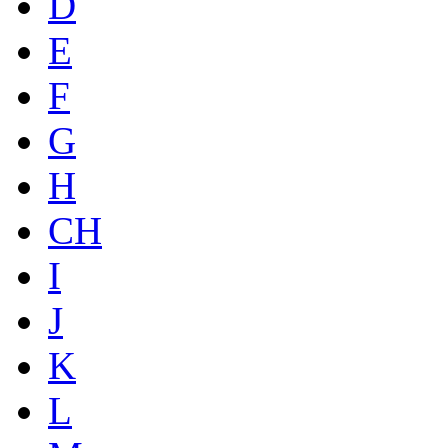
D
E
F
G
H
CH
I
J
K
L