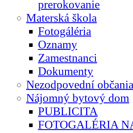
prerokovanie
Materská škola
Fotogáléria
Oznamy
Zamestnanci
Dokumenty
Nezodpovední občani
Nájomný bytový dom
PUBLICITA
FOTOGALÉRIA 