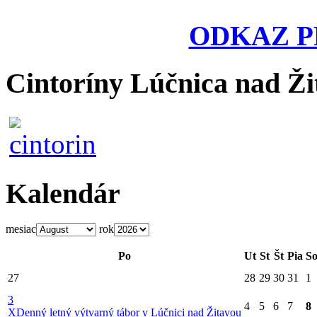
ODKAZ P
Cintoríny Lúčnica nad Ži
Kalendár
mesiac
rok
Po
Ut
St
Št
Pia
S
27
28
29
30
31
1
3
4
5
6
7
8
X
Denný letný výtvarný tábor v Lúčnici nad Žitavou