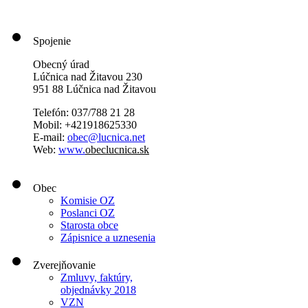
Spojenie
Obecný úrad
Lúčnica nad Žitavou 230
951 88 Lúčnica nad Žitavou
Telefón: 037/788 21 28
Mobil: +421918625330
E-mail:
obec@lucnica.net
Web:
www.
obeclucnica.sk
Obec
Komisie OZ
Poslanci OZ
Starosta obce
Zápisnice a uznesenia
Zverejňovanie
Zmluvy, faktúry,
objednávky 2018
VZN