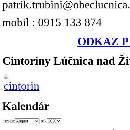
patrik.trubini@obeclucnica
mobil : 0915 133 874
ODKAZ P
Cintoríny Lúčnica nad Ži
Kalendár
mesiac
rok