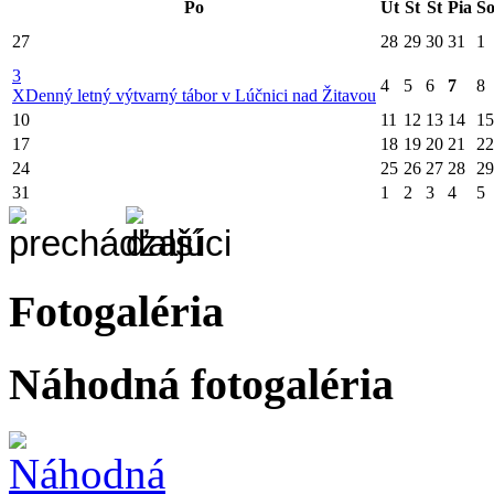
Po
Ut
St
Št
Pia
S
27
28
29
30
31
1
3
4
5
6
7
8
X
Denný letný výtvarný tábor v Lúčnici nad Žitavou
10
11
12
13
14
15
17
18
19
20
21
22
24
25
26
27
28
29
31
1
2
3
4
5
Fotogaléria
Náhodná fotogaléria