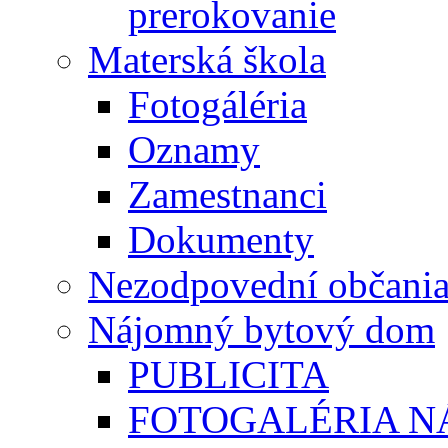
prerokovanie
Materská škola
Fotogáléria
Oznamy
Zamestnanci
Dokumenty
Nezodpovední občani
Nájomný bytový dom
PUBLICITA
FOTOGALÉRIA 