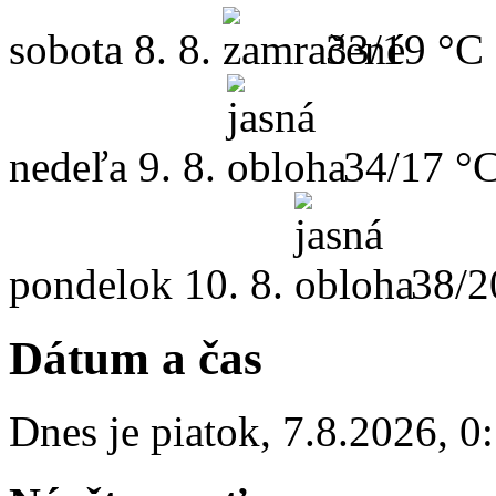
sobota
8. 8.
33/19 °C
nedeľa
9. 8.
34/17 °
pondelok
10. 8.
38/2
Dátum a čas
Dnes je
piatok
,
7.8.2026
,
0