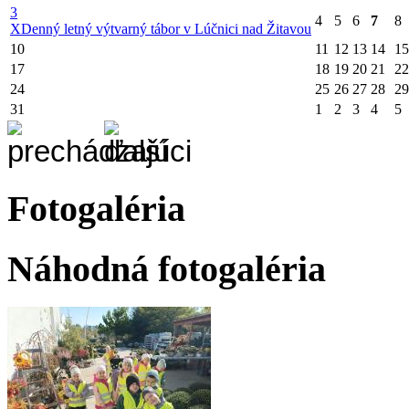
3
4
5
6
7
8
X
Denný letný výtvarný tábor v Lúčnici nad Žitavou
10
11
12
13
14
15
17
18
19
20
21
22
24
25
26
27
28
29
31
1
2
3
4
5
Fotogaléria
Náhodná fotogaléria