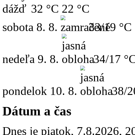
32 °C
22 °C
sobota
8. 8.
33/19 °C
nedeľa
9. 8.
34/17 °
pondelok
10. 8.
38/2
Dátum a čas
Dnes je
piatok
,
7.8.2026
,
2