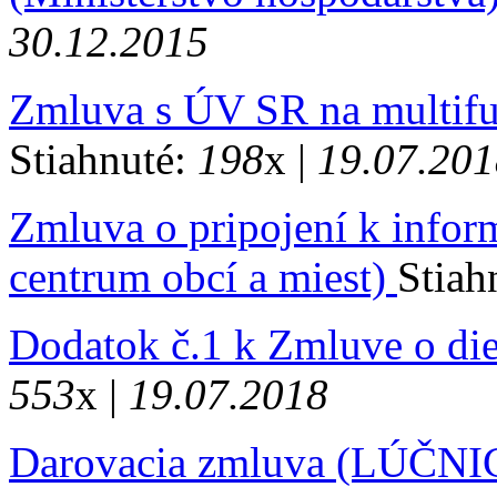
30.12.2015
Zmluva s ÚV SR na multifun
Stiahnuté:
198
x |
19.07.201
Zmluva o pripojení k info
centrum obcí a miest)
Stiah
Dodatok č.1 k Zmluve o die
553
x |
19.07.2018
Darovacia zmluva (LÚČNICA