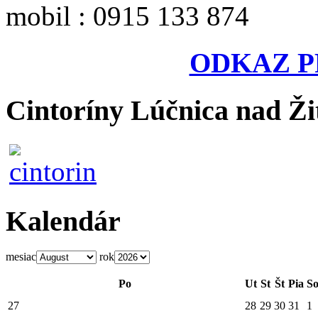
mobil : 0915 133 874
ODKAZ P
Cintoríny Lúčnica nad Ži
Kalendár
mesiac
rok
Po
Ut
St
Št
Pia
S
27
28
29
30
31
1