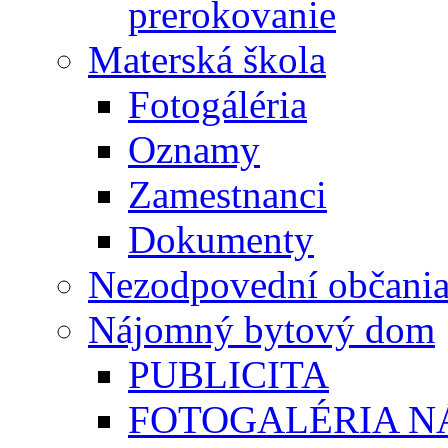
prerokovanie
Materská škola
Fotogáléria
Oznamy
Zamestnanci
Dokumenty
Nezodpovední občani
Nájomný bytový dom
PUBLICITA
FOTOGALÉRIA 