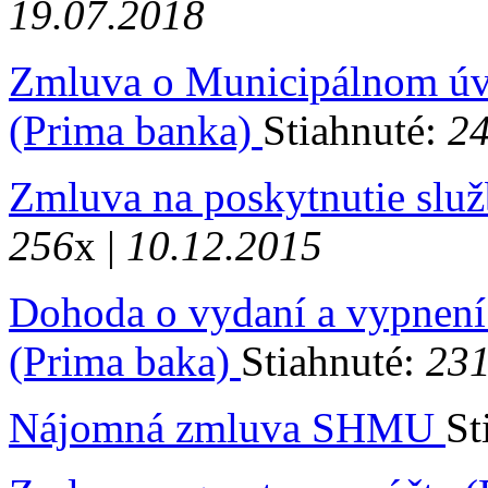
19.07.2018
Zmluva o Municipálnom úve
(Prima banka)
Stiahnuté:
2
Zmluva na poskytnutie služ
256
x |
10.12.2015
Dohoda o vydaní a vypnení
(Prima baka)
Stiahnuté:
23
Nájomná zmluva SHMU
St