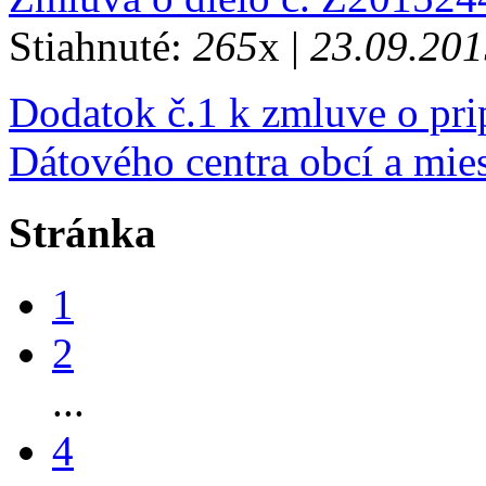
Stiahnuté:
265
x |
23.09.201
Dodatok č.1 k zmluve o pr
Dátového centra obcí a mie
Stránka
1
2
...
4