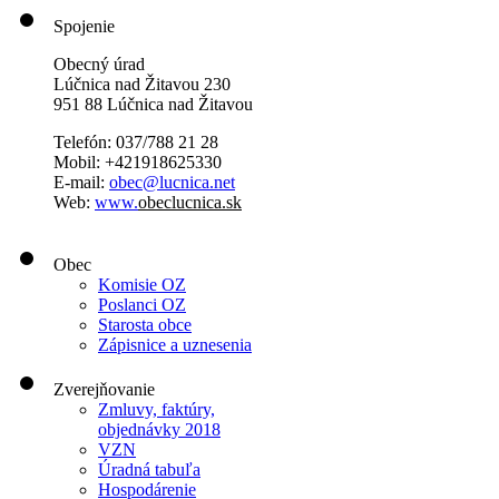
Spojenie
Obecný úrad
Lúčnica nad Žitavou 230
951 88 Lúčnica nad Žitavou
Telefón: 037/788 21 28
Mobil: +421918625330
E-mail:
obec@lucnica.net
Web:
www.
obeclucnica.sk
Obec
Komisie OZ
Poslanci OZ
Starosta obce
Zápisnice a uznesenia
Zverejňovanie
Zmluvy, faktúry,
objednávky 2018
VZN
Úradná tabuľa
Hospodárenie