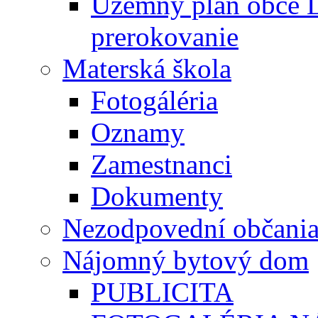
Územný plán obce L
prerokovanie
Materská škola
Fotogáléria
Oznamy
Zamestnanci
Dokumenty
Nezodpovední občani
Nájomný bytový dom
PUBLICITA