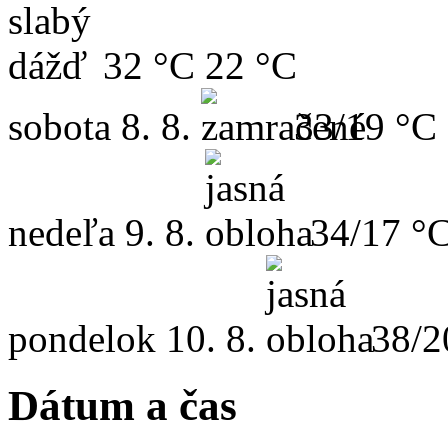
32 °C
22 °C
sobota
8. 8.
33/19 °C
nedeľa
9. 8.
34/17 °
pondelok
10. 8.
38/2
Dátum a čas