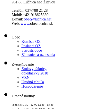
951 88 Lúčnica nad Žitavou
Telefón: 037/788 21 28
Mobil: +421918625330
E-mail:
obec@lucnica.net
Web:
www.
obeclucnica.sk
Obec
Komisie OZ
Poslanci OZ
Starosta obce
Zápisnice a uznesenia
Zverejňovanie
Zmluvy, faktúry,
objednávky 2018
VZN
Úradná tabuľa
Hospodárenie
Úradné hodiny
Pondelok:7.30 - 12.00 12.30 - 15.30
Utorok: 7.30 - 12.00 12.30 - 15.30