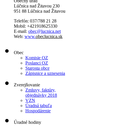
Obecný úrad
Lúčnica nad Žitavou 230
951 88 Lúčnica nad Žitavou
Telefón: 037/788 21 28
Mobil: +421918625330
E-mail:
obec@lucnica.net
Web:
www.
obeclucnica.sk
Obec
Komisie OZ
Poslanci OZ
Starosta obce
Zápisnice a uznesenia
Zverejňovanie
Zmluvy, faktúry,
objednávky 2018
VZN
Úradná tabuľa
Hospodárenie
Úradné hodiny