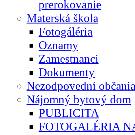
prerokovanie
Materská škola
Fotogáléria
Oznamy
Zamestnanci
Dokumenty
Nezodpovední občani
Nájomný bytový dom
PUBLICITA
FOTOGALÉRIA 