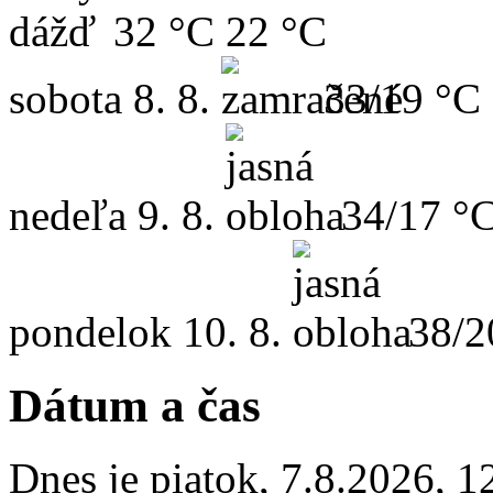
32 °C
22 °C
sobota
8. 8.
33/19 °C
nedeľa
9. 8.
34/17 °
pondelok
10. 8.
38/2
Dátum a čas
Dnes je
piatok
,
7.8.2026
,
1