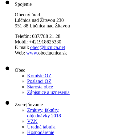
Spojenie
Obecný úrad
Lúčnica nad Žitavou 230
951 88 Lúčnica nad Žitavou
Telefón: 037/788 21 28
Mobil: +421918625330
E-mail:
obec@lucnica.net
Web:
www.
obeclucnica.sk
Obec
Komisie OZ
Poslanci OZ
Starosta obce
Zápisnice a uznesenia
Zverejňovanie
Zmluvy, faktúry,
objednávky 2018
VZN
Úradná tabuľa
Hospodárenie