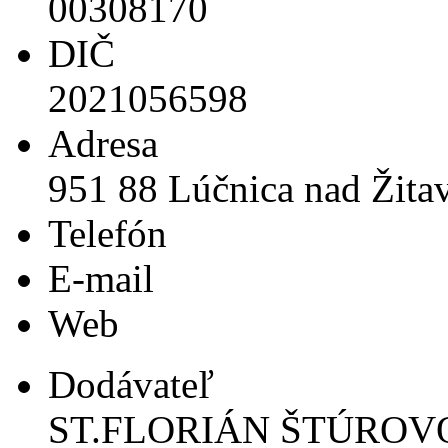
00308170
DIČ
2021056598
Adresa
951 88 Lúčnica nad Žita
Telefón
E-mail
Web
Dodávateľ
ST.FLORIÁN ŠTÚROVO 