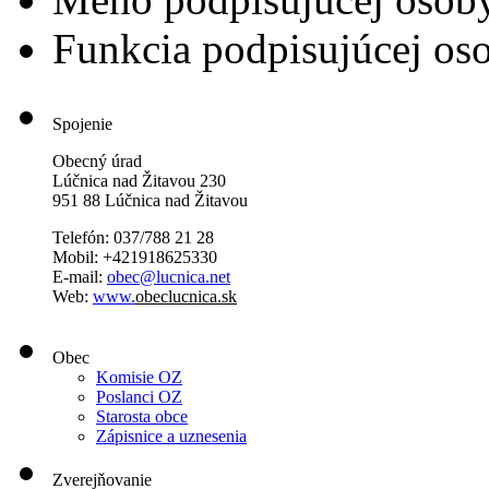
Funkcia podpisujúcej os
Spojenie
Obecný úrad
Lúčnica nad Žitavou 230
951 88 Lúčnica nad Žitavou
Telefón: 037/788 21 28
Mobil: +421918625330
E-mail:
obec@lucnica.net
Web:
www.
obeclucnica.sk
Obec
Komisie OZ
Poslanci OZ
Starosta obce
Zápisnice a uznesenia
Zverejňovanie