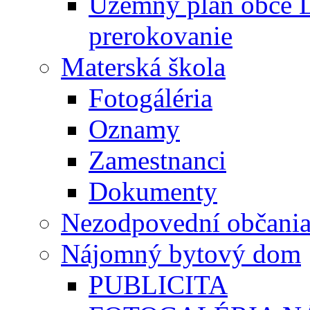
Územný plán obce L
prerokovanie
Materská škola
Fotogáléria
Oznamy
Zamestnanci
Dokumenty
Nezodpovední občani
Nájomný bytový dom
PUBLICITA