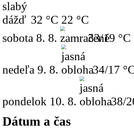
32 °C
22 °C
sobota
8. 8.
33/19 °C
nedeľa
9. 8.
34/17 °
pondelok
10. 8.
38/2
Dátum a čas