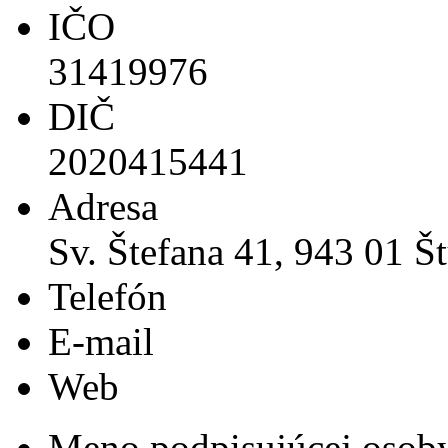
IČO
31419976
DIČ
2020415441
Adresa
Sv. Štefana 41, 943 01 Š
Telefón
E-mail
Web
Meno podpisujúcej osob