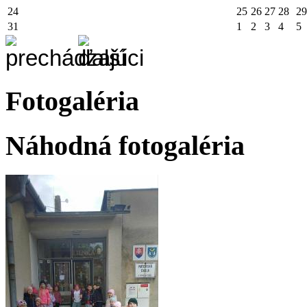
24
25
26
27
28
29
31
1
2
3
4
5
Fotogaléria
Náhodná fotogaléria