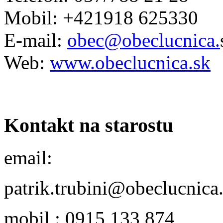
Mobil: +421918 625330
E-mail:
obec@obeclucnica.
Web:
www.obeclucnica.sk
Kontakt na starostu
email:
patrik.trubini@obeclucnica
mobil : 0915 133 874