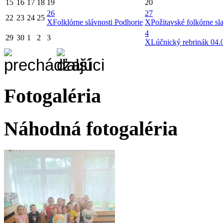
15
16
17
18
19
20
26
27
22
23
24
25
X
Folklórne slávnosti Podhorie
X
Požitavské folkórne sl
4
29
30
1
2
3
X
Lúčnický rebrinák 04.
Fotogaléria
Náhodná fotogaléria