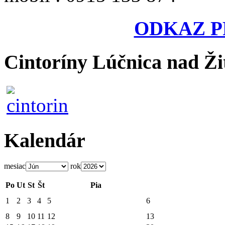
ODKAZ P
Cintoríny Lúčnica nad Ži
Kalendár
mesiac
rok
Po
Ut
St
Št
Pia
1
2
3
4
5
6
8
9
10
11
12
13