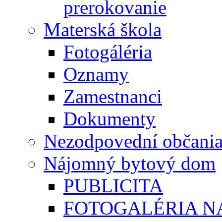
prerokovanie
Materská škola
Fotogáléria
Oznamy
Zamestnanci
Dokumenty
Nezodpovední občani
Nájomný bytový dom
PUBLICITA
FOTOGALÉRIA 