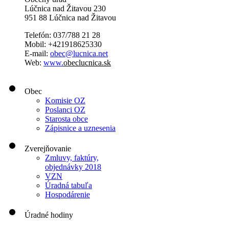
Lúčnica nad Žitavou 230
951 88 Lúčnica nad Žitavou
Telefón: 037/788 21 28
Mobil: +421918625330
E-mail:
obec@lucnica.net
Web:
www.
obeclucnica.sk
Obec
Komisie OZ
Poslanci OZ
Starosta obce
Zápisnice a uznesenia
Zverejňovanie
Zmluvy, faktúry,
objednávky 2018
VZN
Úradná tabuľa
Hospodárenie
Úradné hodiny