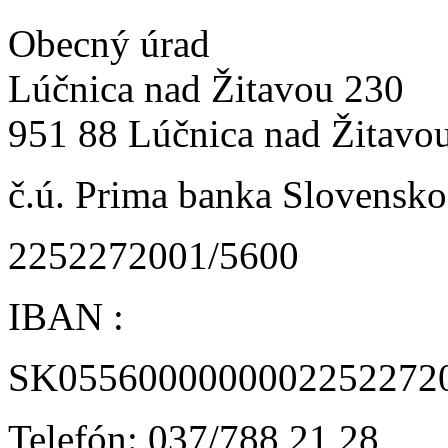
Obecný úrad
Lúčnica nad Žitavou 230
951 88 Lúčnica nad Žitavo
č.ú. Prima banka Slovensko 
2252272001/5600
IBAN :
SK0556000000002252272
Telefón: 037/788 21 28