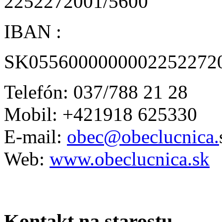
2252272001/5600
IBAN :
SK0556000000002252272
Telefón: 037/788 21 28
Mobil: +421918 625330
E-mail:
obec@obeclucnica.
Web:
www.obeclucnica.sk
Kontakt na starostu