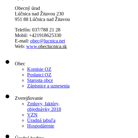
Obecný úrad
Lúčnica nad Žitavou 230
951 88 Lúčnica nad Žitavou
Telefón: 037/788 21 28
Mobil: +421918625330
E-mail:
obec@lucnica.net
Web:
www.
obeclucnica.sk
Obec
Komisie OZ
Poslanci OZ
Starosta obce
Zápisnice a uznesenia
Zverejňovanie
Zmluvy, faktúry,
objednávky 2018
VZN
Úradná tabuľa
Hospodárenie