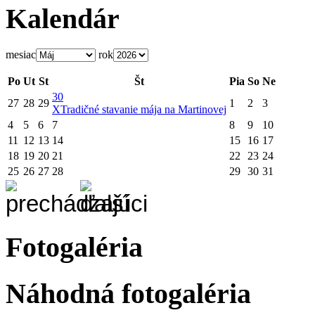
Kalendár
mesiac
rok
Po
Ut
St
Št
Pia
So
Ne
30
27
28
29
1
2
3
X
Tradičné stavanie mája na Martinovej
4
5
6
7
8
9
10
11
12
13
14
15
16
17
18
19
20
21
22
23
24
25
26
27
28
29
30
31
Fotogaléria
Náhodná fotogaléria