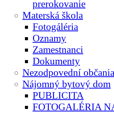
prerokovanie
Materská škola
Fotogáléria
Oznamy
Zamestnanci
Dokumenty
Nezodpovední občani
Nájomný bytový dom
PUBLICITA
FOTOGALÉRIA 