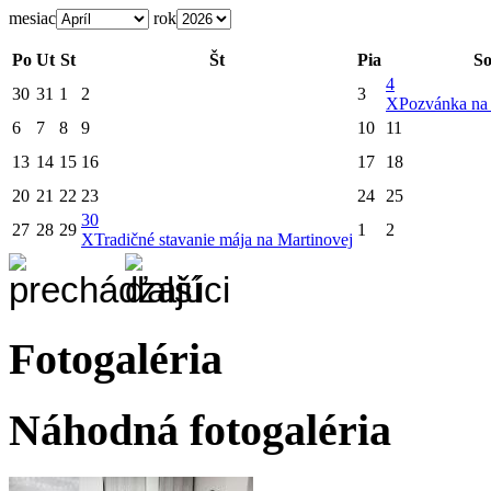
mesiac
rok
Po
Ut
St
Št
Pia
S
4
30
31
1
2
3
X
Pozvánka na 
6
7
8
9
10
11
13
14
15
16
17
18
20
21
22
23
24
25
30
27
28
29
1
2
X
Tradičné stavanie mája na Martinovej
Fotogaléria
Náhodná fotogaléria