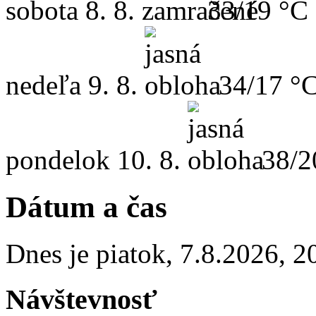
sobota
8. 8.
33/19 °C
nedeľa
9. 8.
34/17 °
pondelok
10. 8.
38/2
Dátum a čas
Dnes je
piatok
,
7.8.2026
,
2
Návštevnosť