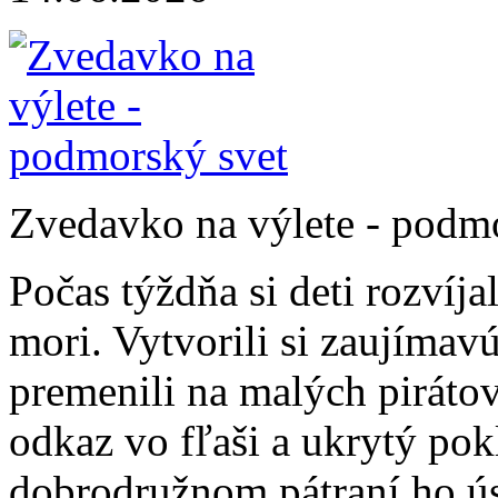
Zvedavko na výlete - podm
Počas týždňa si deti rozvíja
mori. Vytvorili si zaujíma
premenili na malých piráto
odkaz vo fľaši a ukrytý pok
dobrodružnom pátraní ho úsp