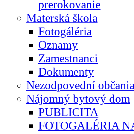
prerokovanie
Materská škola
Fotogáléria
Oznamy
Zamestnanci
Dokumenty
Nezodpovední občani
Nájomný bytový dom
PUBLICITA
FOTOGALÉRIA 