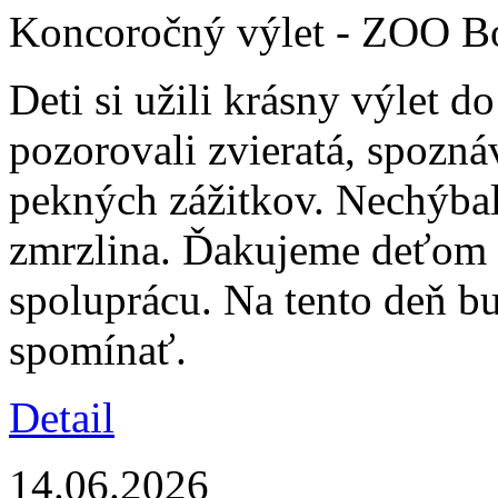
Koncoročný výlet - ZOO B
Deti si užili krásny výlet 
pozorovali zvieratá, spoznáv
pekných zážitkov. Nechýbal
zmrzlina. Ďakujeme deťom z
spoluprácu. Na tento deň 
spomínať.
Detail
14.06.2026